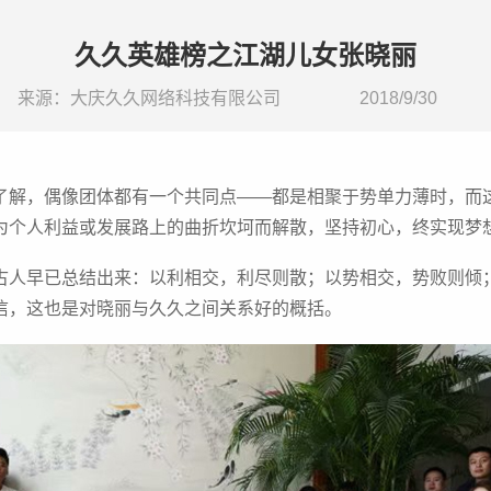
久久英雄榜之江湖儿女张晓丽
来源：
大庆久久网络科技有限公司
2018/9/30
了解，偶像团体都有一个共同点——都是相聚于势单力薄时，而
为个人利益或发展路上的曲折坎坷而解散，坚持初心，终实现梦
古人早已总结出来：以利相交，利尽则散；以势相交，势败则倾
信，这也是对晓丽与久久之间关系好的概括。