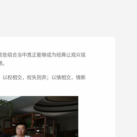
这些组合当中真正能够成为经典让观众铭
想。
；以权相交，权失则弃；以情相交，情断